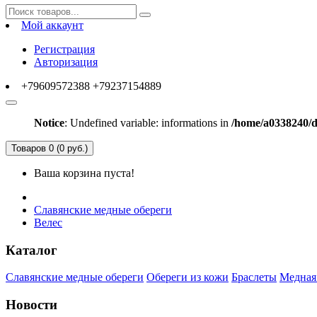
Мой аккаунт
Регистрация
Авторизация
+79609572388 +79237154889
Notice
: Undefined variable: informations in
/home/a0338240/do
Товаров 0 (0 руб.)
Ваша корзина пуста!
Славянские медные обереги
Велес
Каталог
Славянские медные обереги
Обереги из кожи
Браслеты
Медная
Новости