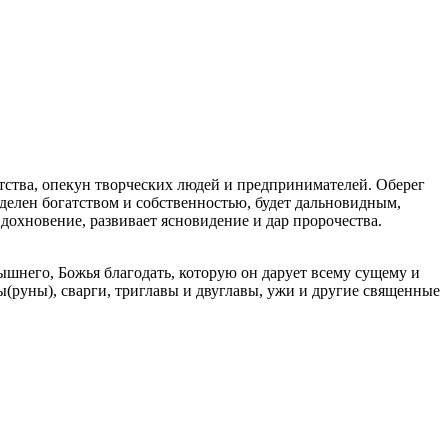
тства, опекун творческих людей и предпринимателей. Оберег
наделен богатством и собственностью, будет дальновидным,
вдохновение, развивает ясновидение и дар пророчества.
ышнего, Божья благодать, которую он дарует всему сущему и
ы(руны), сварги, триглавы и двуглавы, ужи и другие священные